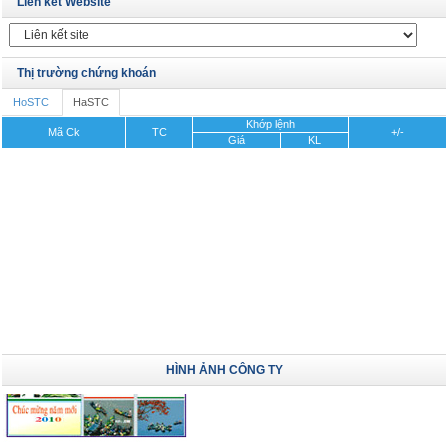
Liên kết Website
Thị trường chứng khoán
HoSTC
HaSTC
Khớp lệnh
Mã Ck
TC
+/-
Giá
KL
HÌNH ẢNH CÔNG TY