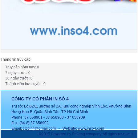
Thông tin truy cập
Truy cập hôm nay:
0
7 ngày trước:
0
30 ngày trước:
0
Thành viên trực tuyến: 0
CÔNG TY CỔ PHẦN IN SỐ 4
Trụ sở: Lô B2/1, đường số 2A, Khu công nghiệp Vĩnh Lộc, Phường Bình
Hưng Hòa B, Quận Bình Tân, TP. Hồ Chí Minh
Phone: 37 658901 - 37 658908 - 37 658909
Fax: (84-8) 37 658902
Email: ctcpin4@gmail.com - Website: www.inso4.com
©2015 Powered by Philong company. All rights reserved