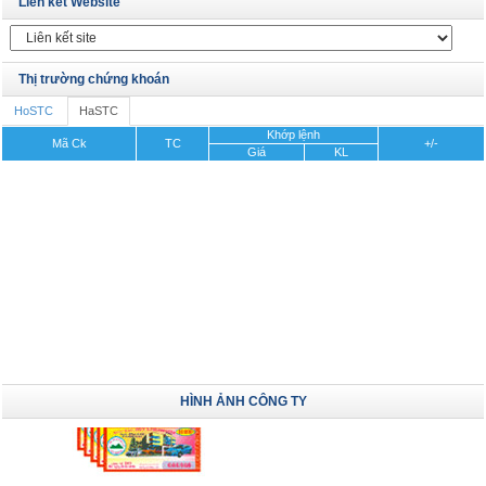
Liên kết Website
Thị trường chứng khoán
HoSTC
HaSTC
Khớp lệnh
Mã Ck
TC
+/-
Giá
KL
HÌNH ẢNH CÔNG TY