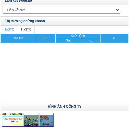
Liên kết Website
Thị trường chứng khoán
HoSTC
HaSTC
Khớp lệnh
Mã Ck
TC
+/-
Giá
KL
HÌNH ẢNH CÔNG TY