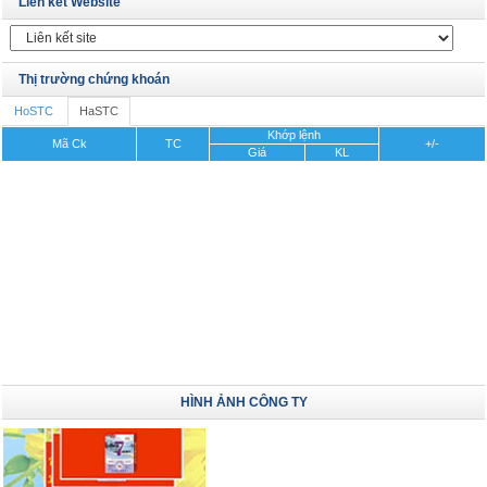
Liên kết Website
Thị trường chứng khoán
HoSTC
HaSTC
Khớp lệnh
Mã Ck
TC
+/-
Giá
KL
HÌNH ẢNH CÔNG TY